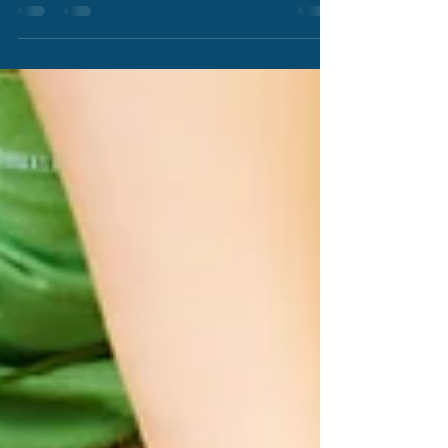
CURA DA DIABETES
A diabetes é uma condição crônica que afeta
milhões de pessoas em todo o mundo. A
alimentação desempenha um papel crucial no
controle e...