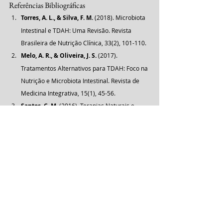
Referências Bibliográficas
Torres, A. L., & Silva, F. M.
 (2018). Microbiota 
Intestinal e TDAH: Uma Revisão. Revista 
Brasileira de Nutrição Clínica, 33(2), 101-110.
Melo, A. R., & Oliveira, J. S.
 (2017). 
Tratamentos Alternativos para TDAH: Foco na 
Nutrição e Microbiota Intestinal. Revista de 
Medicina Integrativa, 15(1), 45-56.
Santos, C. M.
 (2016). Terapias Naturais e 
Ortomoleculares para Crianças com TDAH. 
Editora Saúde e Vida.
Clínica Innovare Health
Agende sua Consulta!
AGENDAR CONSULTA