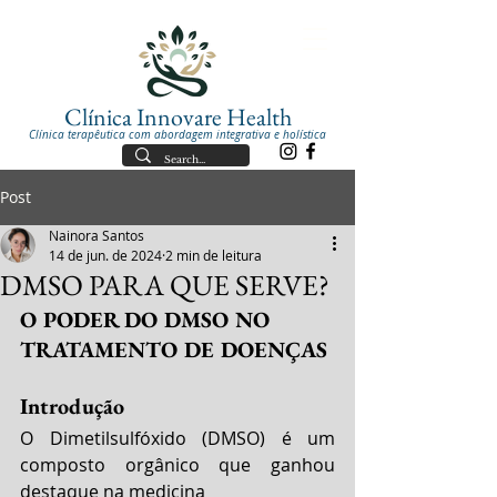
Clínica Innovare Health
Clínica terapêutica com abordagem integrativa e holística
Post
Nainora Santos
14 de jun. de 2024
2 min de leitura
DMSO PARA QUE SERVE?
O PODER DO DMSO NO 
TRATAMENTO DE DOENÇAS
Introdução
O Dimetilsulfóxido (DMSO) é um 
composto orgânico que ganhou 
destaque na medicina