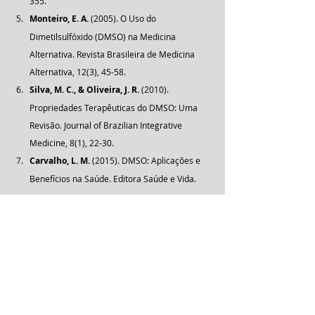
355.
Monteiro, E. A.
 (2005). O Uso do 
Dimetilsulfóxido (DMSO) na Medicina 
Alternativa. Revista Brasileira de Medicina 
Alternativa, 12(3), 45-58.
Silva, M. C., & Oliveira, J. R.
 (2010). 
Propriedades Terapêuticas do DMSO: Uma 
Revisão. Journal of Brazilian Integrative 
Medicine, 8(1), 22-30.
Carvalho, L. M.
 (2015). DMSO: Aplicações e 
Benefícios na Saúde. Editora Saúde e Vida.
Agende agora mesmo sua Consulta!
Clínica Innovare Health
(16) 9.8243-4006
Agendar Consulta